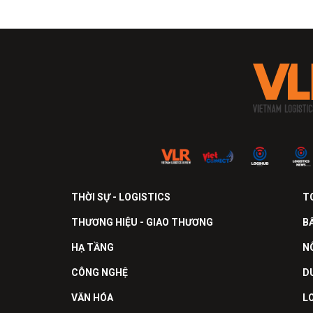
THỜI SỰ - LOGISTICS
T
THƯƠNG HIỆU - GIAO THƯƠNG
B
HẠ TẦNG
N
CÔNG NGHỆ
D
VĂN HÓA
L