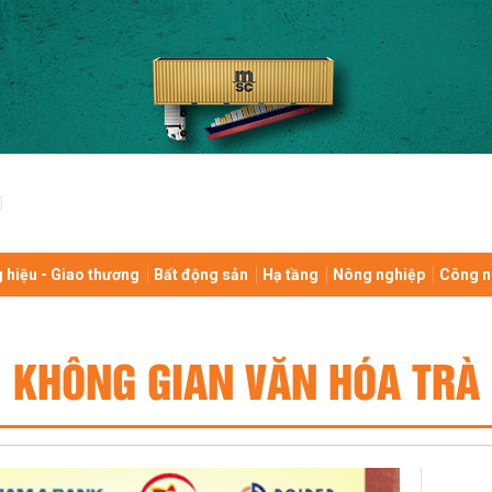
 hiệu - Giao thương
Bất động sản
Hạ tầng
Nông nghiệp
Công n
KHÔNG GIAN VĂN HÓA TRÀ