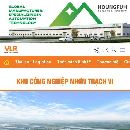
Thời sự - Logistics
Toàn cảnh Kinh tế
Thương hiệu - Gi
KHU CÔNG NGHIỆP NHƠN TRẠCH VI