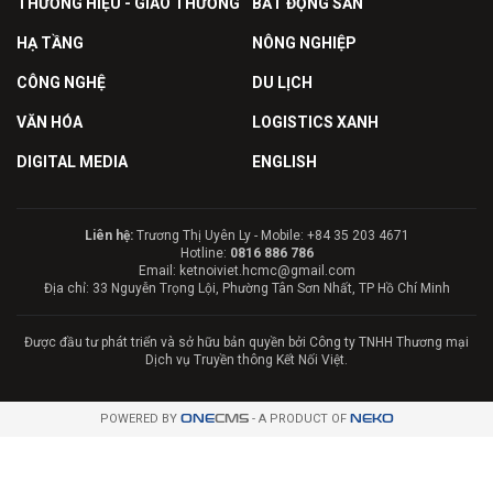
THƯƠNG HIỆU - GIAO THƯƠNG
BẤT ĐỘNG SẢN
HẠ TẦNG
NÔNG NGHIỆP
CÔNG NGHỆ
DU LỊCH
VĂN HÓA
LOGISTICS XANH
DIGITAL MEDIA
ENGLISH
Liên hệ:
Trương Thị Uyên Ly - Mobile: +84 35 203 4671
Hotline:
0816 886 786
Email: ketnoiviet.hcmc@gmail.com
Địa chỉ: 33 Nguyễn Trọng Lội, Phường Tân Sơn Nhất, TP Hồ Chí Minh
Được đầu tư phát triển và sở hữu bản quyền bởi Công ty TNHH Thương mại
Dịch vụ Truyền thông Kết Nối Việt.
POWERED BY
ONE
CMS
- A PRODUCT OF
NEKO