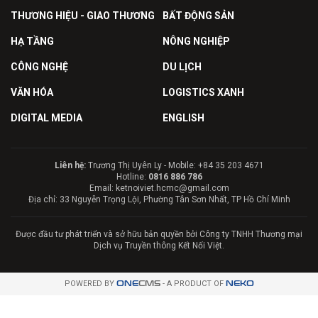
THƯƠNG HIỆU - GIAO THƯƠNG
BẤT ĐỘNG SẢN
HẠ TẦNG
NÔNG NGHIỆP
CÔNG NGHỆ
DU LỊCH
VĂN HÓA
LOGISTICS XANH
DIGITAL MEDIA
ENGLISH
Liên hệ:
Trương Thị Uyên Ly - Mobile: +84 35 203 4671
Hotline:
0816 886 786
Email: ketnoiviet.hcmc@gmail.com
Địa chỉ: 33 Nguyễn Trọng Lội, Phường Tân Sơn Nhất, TP Hồ Chí Minh
Được đầu tư phát triển và sở hữu bản quyền bởi Công ty TNHH Thương mại
Dịch vụ Truyền thông Kết Nối Việt.
POWERED BY
ONE
CMS
- A PRODUCT OF
NEKO