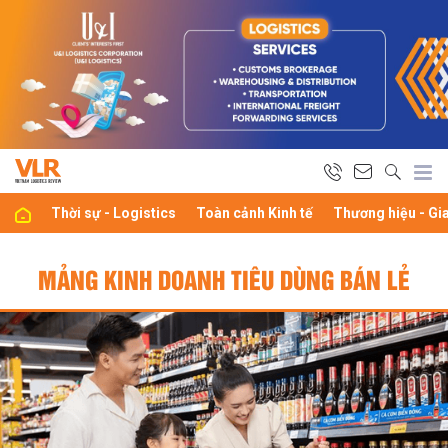
Thời sự - Logistics
Toàn cảnh Kinh tế
Thương hiệu - Gi
MẢNG KINH DOANH TIÊU DÙNG BÁN LẺ