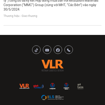
ty") công bố đã ký kết Hợp đồng mua bán với Mitsubishi Materials
Corporation (“MMC”) Group (cùng với MHT, “Các Bên”) vào ngày
30/5/2024.
Thương hiệu - Giao thương