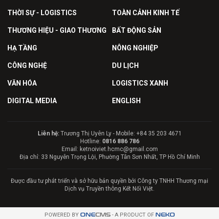
THỜI SỰ - LOGISTICS
TOÀN CẢNH KINH TẾ
THƯƠNG HIỆU - GIAO THƯƠNG
BẤT ĐỘNG SẢN
HẠ TẦNG
NÔNG NGHIỆP
CÔNG NGHỆ
DU LỊCH
VĂN HÓA
LOGISTICS XANH
DIGITAL MEDIA
ENGLISH
Liên hệ:
Trương Thị Uyên Ly - Mobile: +84 35 203 4671
Hotline:
0816 886 786
Email: ketnoiviet.hcmc@gmail.com
Địa chỉ: 33 Nguyễn Trọng Lội, Phường Tân Sơn Nhất, TP Hồ Chí Minh
Được đầu tư phát triển và sở hữu bản quyền bởi Công ty TNHH Thương mại
Dịch vụ Truyền thông Kết Nối Việt.
POWERED BY
ONE
CMS
- A PRODUCT OF
NEKO