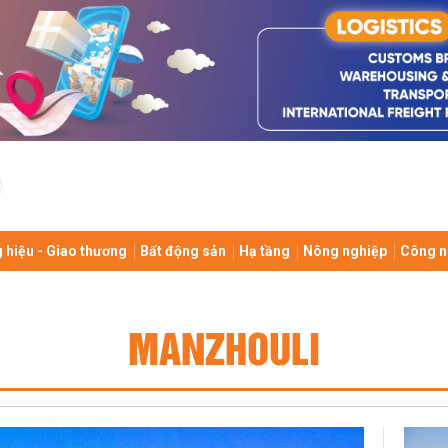
 hiệu - Giao thương
Bất động sản
Hạ tầng
Nông nghiệp
Công n
MANZHOULI