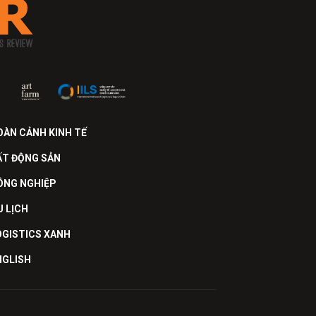
OÀN CẢNH KINH TẾ
ẤT ĐỘNG SẢN
ÔNG NGHIỆP
U LỊCH
OGISTICS XANH
NGLISH