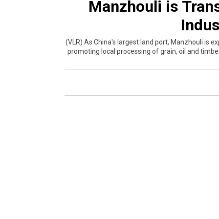
Manzhouli is Tran
Indus
(VLR) As China's largest land port, Manzhouli is exp
promoting local processing of grain, oil and timber,