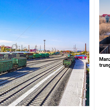
Manz
trun