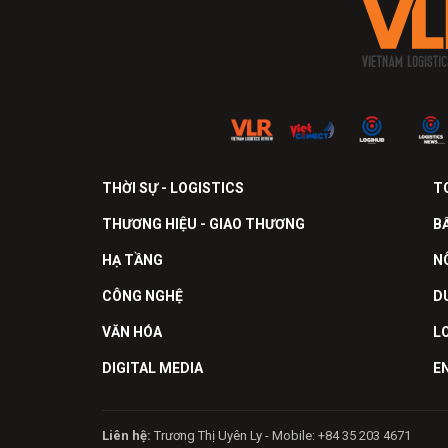
THỜI SỰ - LOGISTICS
T
THƯƠNG HIỆU - GIAO THƯƠNG
B
HẠ TẦNG
N
CÔNG NGHỆ
D
VĂN HÓA
L
DIGITAL MEDIA
E
Liên hệ:
Trương Thị Uyên Ly - Mobile: +84 35 203 4671