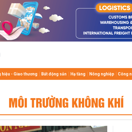
 hiệu - Giao thương
Bất động sản
Hạ tầng
Nông nghiệp
Công n
MÔI TRƯỜNG KHÔNG KHÍ