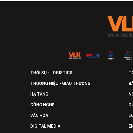
THỜI SỰ - LOGISTICS
T
THƯƠNG HIỆU - GIAO THƯƠNG
B
HẠ TẦNG
N
CÔNG NGHỆ
D
VĂN HÓA
L
DIGITAL MEDIA
E