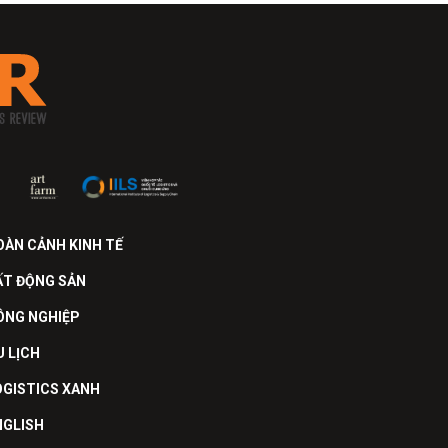
OÀN CẢNH KINH TẾ
ẤT ĐỘNG SẢN
ÔNG NGHIỆP
U LỊCH
OGISTICS XANH
NGLISH