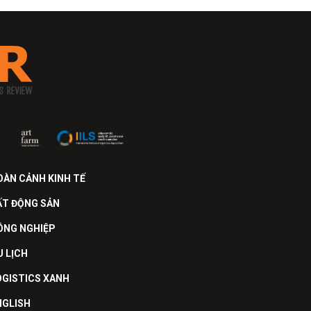
OÀN CẢNH KINH TẾ
ẤT ĐỘNG SẢN
ÔNG NGHIỆP
U LỊCH
OGISTICS XANH
NGLISH