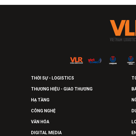
THỜI SỰ - LOGISTICS
T
THƯƠNG HIỆU - GIAO THƯƠNG
B
HẠ TẦNG
N
CÔNG NGHỆ
D
VĂN HÓA
L
DIGITAL MEDIA
E