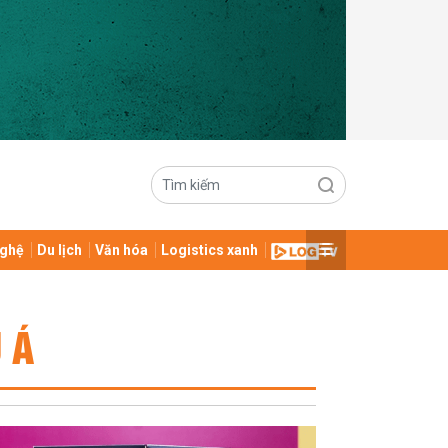
ghệ
Du lịch
Văn hóa
Logistics xanh
 Á