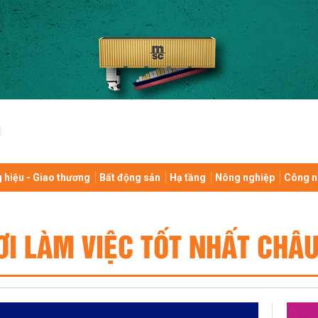
 hiệu - Giao thương
Bất động sản
Hạ tầng
Nông nghiệp
Công n
ƠI LÀM VIỆC TỐT NHẤT CHÂU