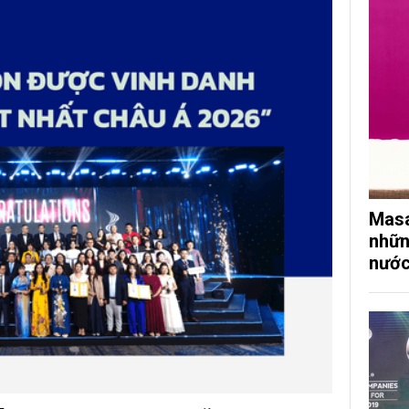
Masa
nhữn
nướ