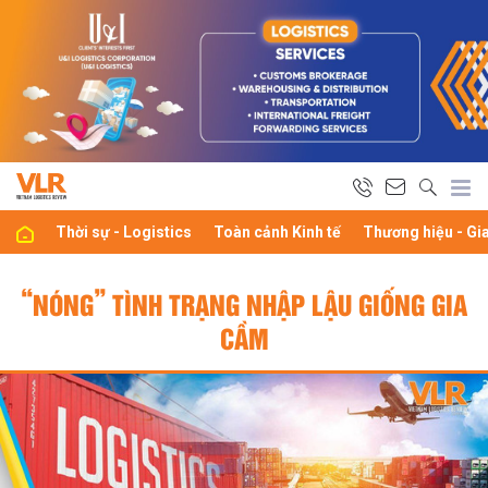
Thời sự - Logistics
Toàn cảnh Kinh tế
Thương hiệu - Gi
“NÓNG” TÌNH TRẠNG NHẬP LẬU GIỐNG GIA
CẦM