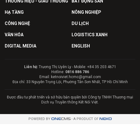
THƯƠNG HIỆU - GIAO THƯƠNG
BẤT ĐỘNG SẢN
HẠ TẦNG
NÔNG NGHIỆP
CÔNG NGHỆ
DU LỊCH
VĂN HÓA
LOGISTICS XANH
DIGITAL MEDIA
ENGLISH
Liên hệ:
Trương Thị Uyên Ly - Mobile: +84 35 203 4671
Hotline:
0816 886 786
Email: ketnoiviet.hcmc@gmail.com
Địa chỉ: 33 Nguyễn Trọng Lội, Phường Tân Sơn Nhất, TP Hồ Chí Minh
Được đầu tư phát triển và sở hữu bản quyền bởi Công ty TNHH Thương mại
Dịch vụ Truyền thông Kết Nối Việt.
POWERED BY
ONE
CMS
- A PRODUCT OF
NEKO