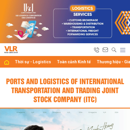
Thời sự - Logistics
Toàn cảnh Kinh tế
Thương hiệu - Gi
PORTS AND LOGISTICS OF INTERNATIONAL
TRANSPORTATION AND TRADING JOINT
STOCK COMPANY (ITC)