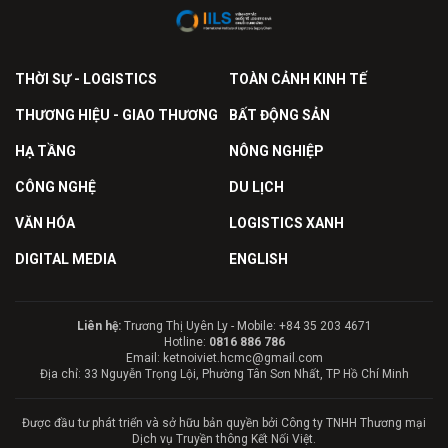
THỜI SỰ - LOGISTICS
TOÀN CẢNH KINH TẾ
THƯƠNG HIỆU - GIAO THƯƠNG
BẤT ĐỘNG SẢN
HẠ TẦNG
NÔNG NGHIỆP
CÔNG NGHỆ
DU LỊCH
VĂN HÓA
LOGISTICS XANH
DIGITAL MEDIA
ENGLISH
Liên hệ:
Trương Thị Uyên Ly - Mobile: +84 35 203 4671
Hotline:
0816 886 786
Email: ketnoiviet.hcmc@gmail.com
Địa chỉ: 33 Nguyễn Trọng Lội, Phường Tân Sơn Nhất, TP Hồ Chí Minh
Được đầu tư phát triển và sở hữu bản quyền bởi Công ty TNHH Thương mại
Dịch vụ Truyền thông Kết Nối Việt.