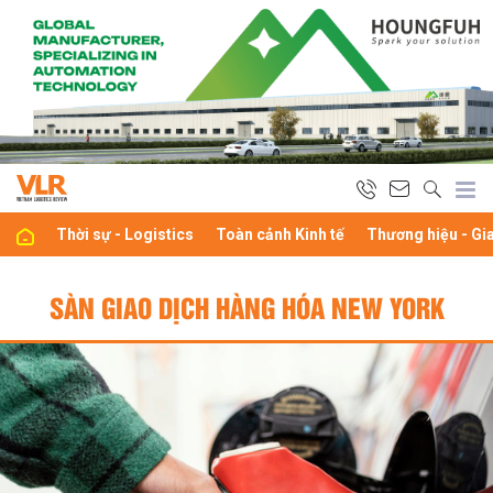
Thời sự - Logistics
Toàn cảnh Kinh tế
Thương hiệu - Gi
SÀN GIAO DỊCH HÀNG HÓA NEW YORK