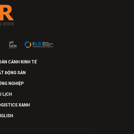
OÀN CẢNH KINH TẾ
ẤT ĐỘNG SẢN
ÔNG NGHIỆP
U LỊCH
OGISTICS XANH
NGLISH