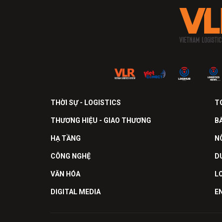
THỜI SỰ - LOGISTICS
T
THƯƠNG HIỆU - GIAO THƯƠNG
B
HẠ TẦNG
N
CÔNG NGHỆ
D
VĂN HÓA
L
DIGITAL MEDIA
E