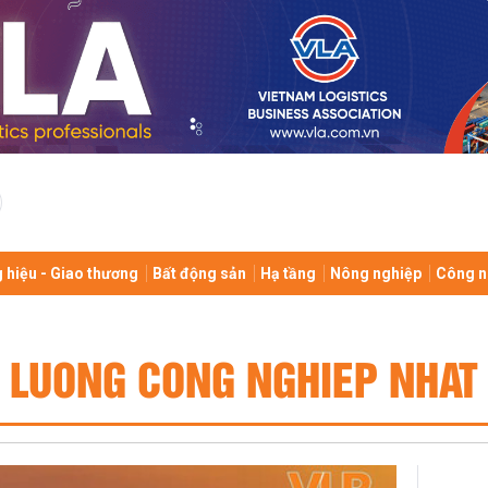
 hiệu - Giao thương
Bất động sản
Hạ tầng
Nông nghiệp
Công n
 LUONG CONG NGHIEP NHAT