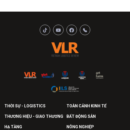
THỜI SỰ - LOGISTICS
TOÀN CẢNH KINH TẾ
THƯƠNG HIỆU - GIAO THƯƠNG
BẤT ĐỘNG SẢN
HẠ TẦNG
NÔNG NGHIỆP