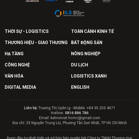
THỜI SỰ - LOGISTICS
TOÀN CẢNH KINH TẾ
THƯƠNG HIỆU - GIAO THƯƠNG
BẤT ĐỘNG SẢN
HẠ TẦNG
NÔNG NGHIỆP
CÔNG NGHỆ
DU LỊCH
VĂN HÓA
LOGISTICS XANH
DIGITAL MEDIA
ENGLISH
Liên hệ:
Trương Thị Uyên Ly - Mobile: +84 35 203 4671
Hotline:
0816 886 786
Email: ketnoiviet.hcmc@gmail.com
Địa chỉ: 33 Nguyễn Trọng Lội, Phường Tân Sơn Nhất, TP Hồ Chí Minh
Được đầu tư phát triển và sở hữu bản quyền bởi Công ty TNHH Thương mại