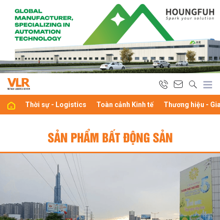
Thời sự - Logistics
Toàn cảnh Kinh tế
Thương hiệu - Gi
SẢN PHẨM BẤT ĐỘNG SẢN