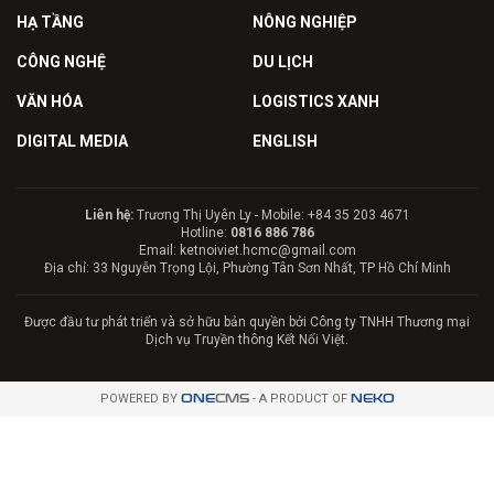
HẠ TẦNG
NÔNG NGHIỆP
CÔNG NGHỆ
DU LỊCH
VĂN HÓA
LOGISTICS XANH
DIGITAL MEDIA
ENGLISH
Liên hệ:
Trương Thị Uyên Ly - Mobile: +84 35 203 4671
Hotline:
0816 886 786
Email: ketnoiviet.hcmc@gmail.com
Địa chỉ: 33 Nguyễn Trọng Lội, Phường Tân Sơn Nhất, TP Hồ Chí Minh
Được đầu tư phát triển và sở hữu bản quyền bởi Công ty TNHH Thương mại
Dịch vụ Truyền thông Kết Nối Việt.
POWERED BY
ONE
CMS
- A PRODUCT OF
NEKO