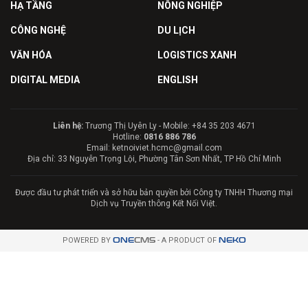
HẠ TẦNG
NÔNG NGHIỆP
CÔNG NGHỆ
DU LỊCH
VĂN HÓA
LOGISTICS XANH
DIGITAL MEDIA
ENGLISH
Liên hệ:
Trương Thị Uyên Ly - Mobile: +84 35 203 4671
Hotline:
0816 886 786
Email: ketnoiviet.hcmc@gmail.com
Địa chỉ: 33 Nguyễn Trọng Lội, Phường Tân Sơn Nhất, TP Hồ Chí Minh
Được đầu tư phát triển và sở hữu bản quyền bởi Công ty TNHH Thương mại
Dịch vụ Truyền thông Kết Nối Việt.
POWERED BY
ONE
CMS
- A PRODUCT OF
NEKO