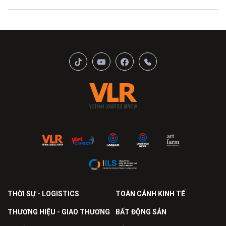
THỜI SỰ - LOGISTICS
TOÀN CẢNH KINH TẾ
THƯƠNG HIỆU - GIAO THƯƠNG
BẤT ĐỘNG SẢN