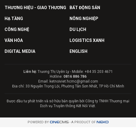
THƯƠNG HIỆU - GIAO THƯƠNG
BẤT ĐỘNG SẢN
HẠ TẦNG
NÔNG NGHIỆP
CÔNG NGHỆ
DU LỊCH
VĂN HÓA
LOGISTICS XANH
DIGITAL MEDIA
ENGLISH
Liên hệ:
Trương Thị Uyên Ly - Mobile: +84 35 203 4671
Hotline:
0816 886 786
Email: ketnoiviet.hcmc@gmail.com
Địa chỉ: 33 Nguyễn Trọng Lội, Phường Tân Sơn Nhất, TP Hồ Chí Minh
Được đầu tư phát triển và sở hữu bản quyền bởi Công ty TNHH Thương mại
Dịch vụ Truyền thông Kết Nối Việt.
POWERED BY
ONE
CMS
- A PRODUCT OF
NEKO