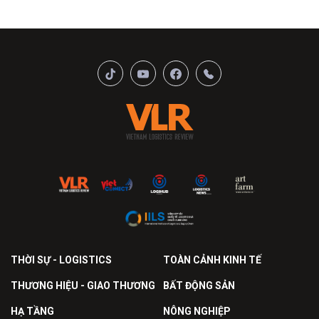
THỜI SỰ - LOGISTICS
TOÀN CẢNH KINH TẾ
THƯƠNG HIỆU - GIAO THƯƠNG
BẤT ĐỘNG SẢN
HẠ TẦNG
NÔNG NGHIỆP