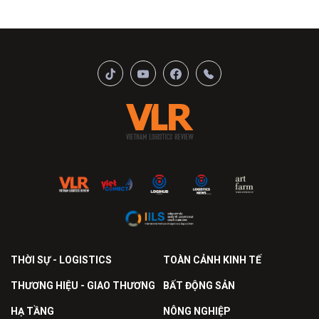
THỜI SỰ - LOGISTICS
TOÀN CẢNH KINH TẾ
THƯƠNG HIỆU - GIAO THƯƠNG
BẤT ĐỘNG SẢN
HẠ TẦNG
NÔNG NGHIỆP