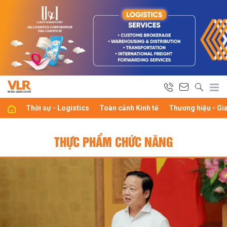
Thời sự - Logistics
Toàn cảnh Kinh tế
Thương hiệu - Gi
THỰC PHẨM CHỨC NĂNG