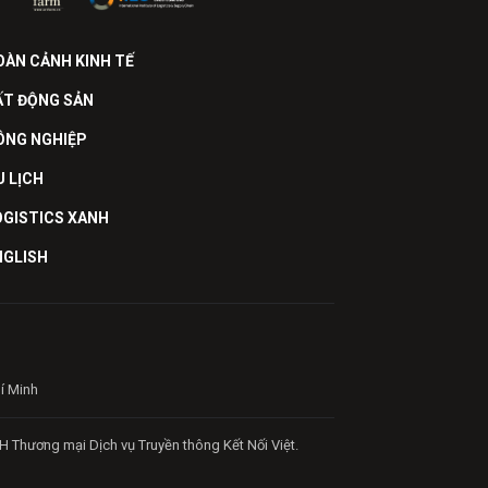
OÀN CẢNH KINH TẾ
ẤT ĐỘNG SẢN
ÔNG NGHIỆP
U LỊCH
OGISTICS XANH
NGLISH
hí Minh
H Thương mại Dịch vụ Truyền thông Kết Nối Việt.