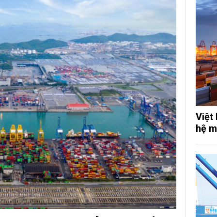
Việt
hệ m