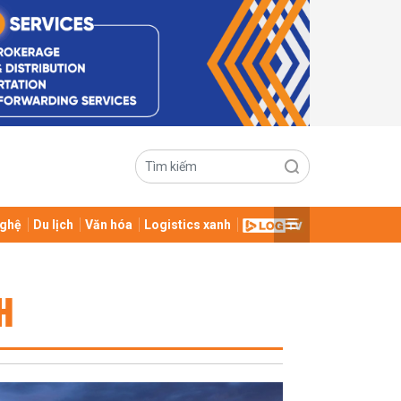
ghệ
Du lịch
Văn hóa
Logistics xanh
H