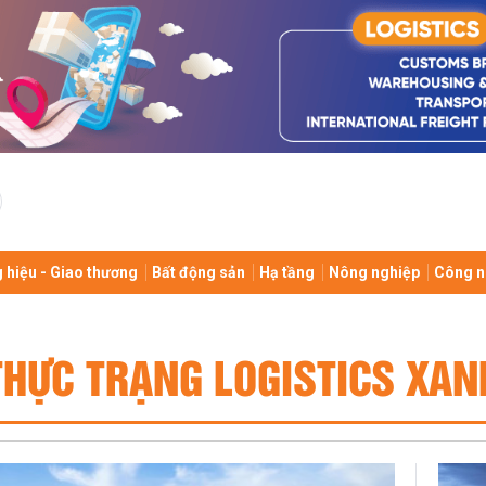
 hiệu - Giao thương
Bất động sản
Hạ tầng
Nông nghiệp
Công n
THỰC TRẠNG LOGISTICS XAN