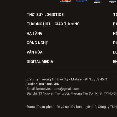
THỜI SỰ - LOGISTICS
T
THƯƠNG HIỆU - GIAO THƯƠNG
B
HẠ TẦNG
N
CÔNG NGHỆ
D
VĂN HÓA
L
DIGITAL MEDIA
E
Liên hệ:
Trương Thị Uyên Ly - Mobile: +84 35 203 4671
Hotline:
0816 886 786
Email: ketnoiviet.hcmc@gmail.com
Địa chỉ: 33 Nguyễn Trọng Lội, Phường Tân Sơn Nhất, TP Hồ C
Được đầu tư phát triển và sở hữu bản quyền bởi Công ty TNH