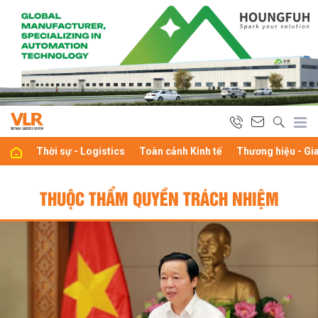
Thời sự - Logistics
Toàn cảnh Kinh tế
Thương hiệu - Gi
THUỘC THẨM QUYỀN TRÁCH NHIỆM