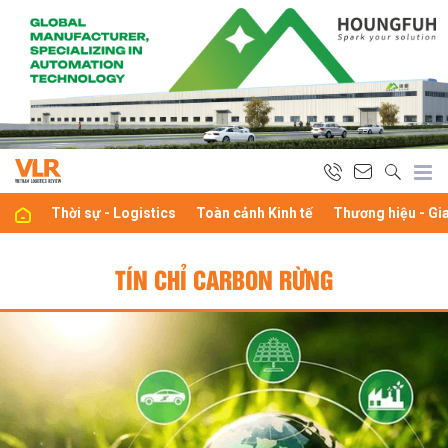
Thời sự - Logistics
Toàn cảnh Kinh tế
Thương hiệu - Gi
TÍN CHỈ CARBON RỪNG