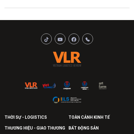
THỜI SỰ - LOGISTICS
TOÀN CẢNH KINH TẾ
THƯƠNG HIỆU - GIAO THƯƠNG
BẤT ĐỘNG SẢN