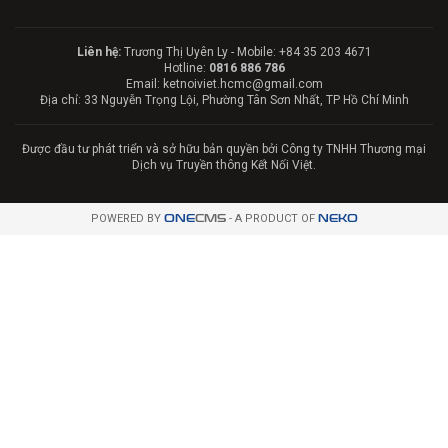
Liên hệ:
Trương Thị Uyên Ly - Mobile: +84 35 203 4671
Hotline:
0816 886 786
Email: ketnoiviet.hcmc@gmail.com
Địa chỉ: 33 Nguyễn Trọng Lội, Phường Tân Sơn Nhất, TP Hồ Chí Minh
Được đầu tư phát triển và sở hữu bản quyền bởi Công ty TNHH Thương mại
Dịch vụ Truyền thông Kết Nối Việt.
POWERED BY
ONE
CMS
- A PRODUCT OF
NEKO