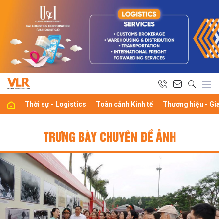
Thời sự - Logistics
Toàn cảnh Kinh tế
Thương hiệu - Gi
TRƯNG BÀY CHUYÊN ĐỀ ẢNH