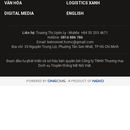
VĂN HÓA
LOGISTICS XANH
DIGITAL MEDIA
ENGLISH
Liên hệ:
Trương Thị Uyên Ly - Mobile: +84 35 203 4671
Hotline:
0816 886 786
Email: ketnoiviet.hcmc@gmail.com
Địa chỉ: 33 Nguyễn Trọng Lội, Phường Tân Sơn Nhất, TP Hồ Chí Minh
Được đầu tư phát triển và sở hữu bản quyền bởi Công ty TNHH Thương mại
Dịch vụ Truyền thông Kết Nối Việt.
POWERED BY
ONE
CMS
- A PRODUCT OF
NEKO