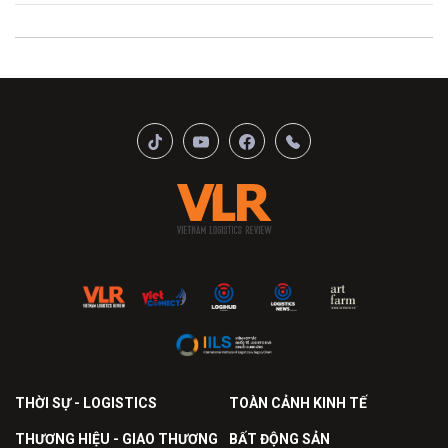
THỜI SỰ - LOGISTICS
TOÀN CẢNH KINH TẾ
THƯƠNG HIỆU - GIAO THƯƠNG
BẤT ĐỘNG SẢN