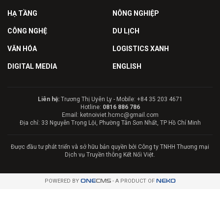
HẠ TẦNG
NÔNG NGHIỆP
CÔNG NGHỆ
DU LỊCH
VĂN HÓA
LOGISTICS XANH
DIGITAL MEDIA
ENGLISH
Liên hệ:
Trương Thị Uyên Ly - Mobile: +84 35 203 4671
Hotline:
0816 886 786
Email: ketnoiviet.hcmc@gmail.com
Địa chỉ: 33 Nguyễn Trọng Lội, Phường Tân Sơn Nhất, TP Hồ Chí Minh
Được đầu tư phát triển và sở hữu bản quyền bởi Công ty TNHH Thương mại
Dịch vụ Truyền thông Kết Nối Việt.
POWERED BY
ONE
CMS
- A PRODUCT OF
NEKO