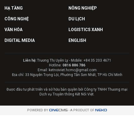
HẠ TẦNG
NÔNG NGHIỆP
CÔNG NGHỆ
DU LỊCH
VĂN HÓA
LOGISTICS XANH
DIGITAL MEDIA
ENGLISH
Liên hệ:
Trương Thị Uyên Ly - Mobile: +84 35 203 4671
Hotline:
0816 886 786
Email: ketnoiviet.hcmc@gmail.com
Địa chỉ: 33 Nguyễn Trọng Lội, Phường Tân Sơn Nhất, TP Hồ Chí Minh
Được đầu tư phát triển và sở hữu bản quyền bởi Công ty TNHH Thương mại
Dịch vụ Truyền thông Kết Nối Việt.
POWERED BY
ONE
CMS
- A PRODUCT OF
NEKO