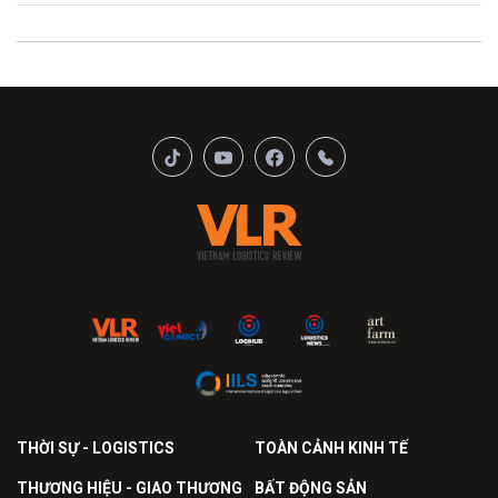
THỜI SỰ - LOGISTICS
TOÀN CẢNH KINH TẾ
THƯƠNG HIỆU - GIAO THƯƠNG
BẤT ĐỘNG SẢN