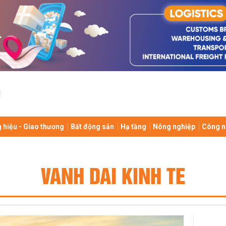
 hiệu - Giao thương
Bất động sản
Hạ tầng
Nông nghiệp
Công n
VANH DAI KINH TE