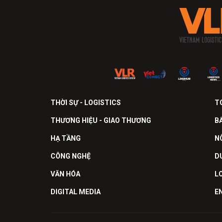
THỜI SỰ - LOGISTICS
T
THƯƠNG HIỆU - GIAO THƯƠNG
B
HẠ TẦNG
N
CÔNG NGHỆ
D
VĂN HÓA
L
DIGITAL MEDIA
E