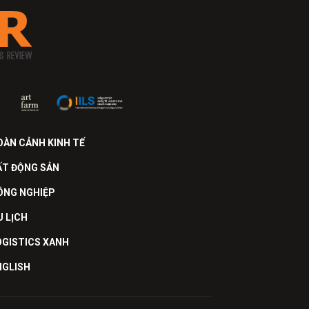
OÀN CẢNH KINH TẾ
ẤT ĐỘNG SẢN
ÔNG NGHIỆP
U LỊCH
OGISTICS XANH
NGLISH