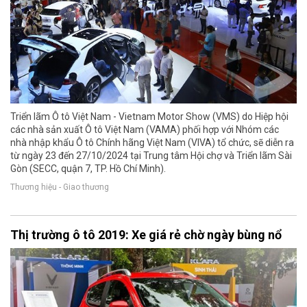
Triển lãm Ô tô Việt Nam - Vietnam Motor Show (VMS) do Hiệp hội
các nhà sản xuất Ô tô Việt Nam (VAMA) phối hợp với Nhóm các
nhà nhập khẩu Ô tô Chính hãng Việt Nam (VIVA) tổ chức, sẽ diễn ra
từ ngày 23 đến 27/10/2024 tại Trung tâm Hội chợ và Triển lãm Sài
Gòn (SECC, quận 7, TP. Hồ Chí Minh).
Thương hiệu - Giao thương
Thị trường ô tô 2019: Xe giá rẻ chờ ngày bùng nổ