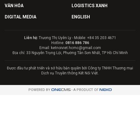
VĂN HÓA
LOGISTICS XANH
DIGITAL MEDIA
ENGLISH
Liên hệ:
Trương Thị Uyên Ly - Mobile: +84 35 203 4671
Hotline:
0816 886 786
Email: ketnoiviet.hcmc@gmail.com
Địa chỉ: 33 Nguyễn Trọng Lội, Phường Tân Sơn Nhất, TP Hồ Chí Minh
Được đầu tư phát triển và sở hữu bản quyền bởi Công ty TNHH Thương mại
Dịch vụ Truyền thông Kết Nối Việt.
POWERED BY
ONE
CMS
- A PRODUCT OF
NEKO