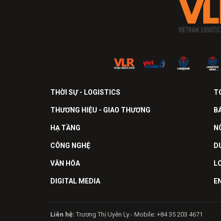
THỜI SỰ - LOGISTICS
T
THƯƠNG HIỆU - GIAO THƯƠNG
B
HẠ TẦNG
N
CÔNG NGHỆ
D
VĂN HÓA
L
DIGITAL MEDIA
E
Liên hệ:
Trương Thị Uyên Ly - Mobile: +84 35 203 4671