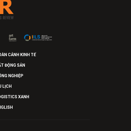
OÀN CẢNH KINH TẾ
ẤT ĐỘNG SẢN
ÔNG NGHIỆP
U LỊCH
OGISTICS XANH
NGLISH