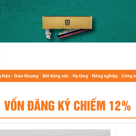
 hiệu - Giao thương
Bất động sản
Hạ tầng
Nông nghiệp
Công n
VỐN ĐĂNG KÝ CHIẾM 12%