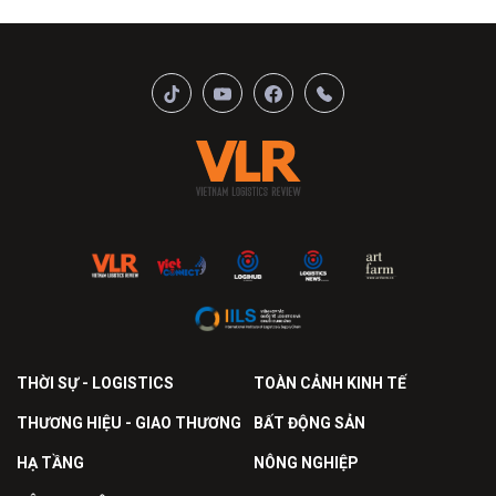
THỜI SỰ - LOGISTICS
TOÀN CẢNH KINH TẾ
THƯƠNG HIỆU - GIAO THƯƠNG
BẤT ĐỘNG SẢN
HẠ TẦNG
NÔNG NGHIỆP