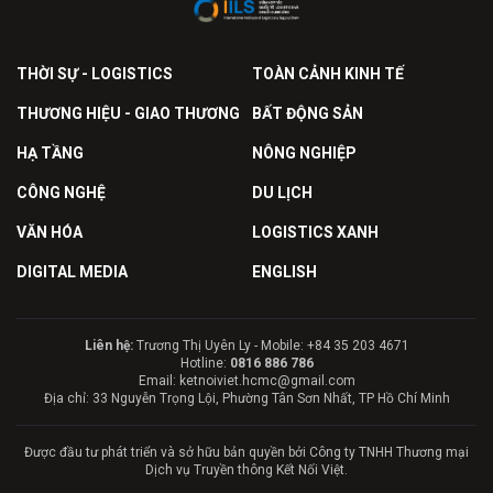
THỜI SỰ - LOGISTICS
TOÀN CẢNH KINH TẾ
THƯƠNG HIỆU - GIAO THƯƠNG
BẤT ĐỘNG SẢN
HẠ TẦNG
NÔNG NGHIỆP
CÔNG NGHỆ
DU LỊCH
VĂN HÓA
LOGISTICS XANH
DIGITAL MEDIA
ENGLISH
Liên hệ:
Trương Thị Uyên Ly - Mobile: +84 35 203 4671
Hotline:
0816 886 786
Email: ketnoiviet.hcmc@gmail.com
Địa chỉ: 33 Nguyễn Trọng Lội, Phường Tân Sơn Nhất, TP Hồ Chí Minh
Được đầu tư phát triển và sở hữu bản quyền bởi Công ty TNHH Thương mại
Dịch vụ Truyền thông Kết Nối Việt.