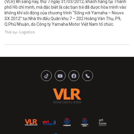
(VLR) 8h sáng nay, thứ 7 ngày 31/03/2012, khách hàng tại Thành
phố Hồ chí minh, mà đặc biệt là các bạn trẻ đã được hòa mình vào
không khí sôi động của chương trình “Sống với Yamaha – Nouvo
SX 2012” tại Nhà thi đấu Quân khu 7 – 202 Hoàng Văn Thụ, P9,
Q.Phú Nhuận, do Công ty Yamaha Motor Việt Nam tổ chức.
Thời sự - Logistics