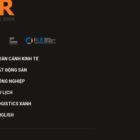
OÀN CẢNH KINH TẾ
ẤT ĐỘNG SẢN
ÔNG NGHIỆP
U LỊCH
OGISTICS XANH
NGLISH