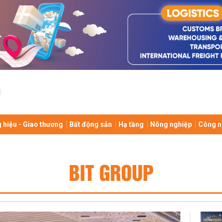
 hiệu - Giao thương
Bất động sản
Hạ tầng
Nông nghiệp
Công n
BIT GROUP