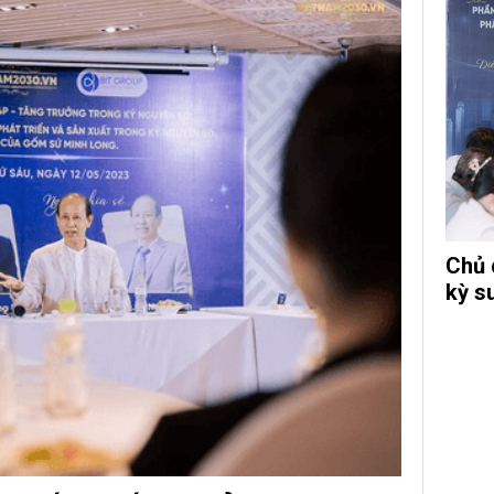
Chủ 
kỳ s