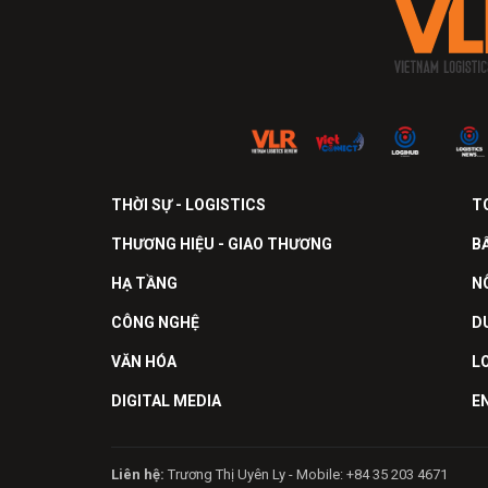
THỜI SỰ - LOGISTICS
T
THƯƠNG HIỆU - GIAO THƯƠNG
B
HẠ TẦNG
N
CÔNG NGHỆ
D
VĂN HÓA
L
DIGITAL MEDIA
E
Liên hệ:
Trương Thị Uyên Ly - Mobile: +84 35 203 4671