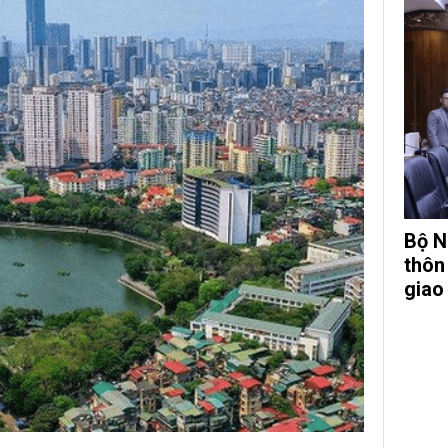
Bộ N
thôn
giao