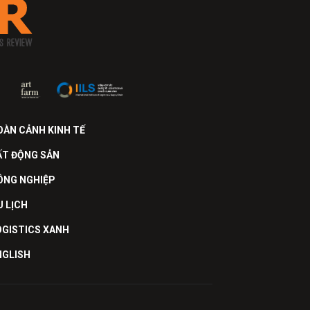
OÀN CẢNH KINH TẾ
ẤT ĐỘNG SẢN
ÔNG NGHIỆP
U LỊCH
OGISTICS XANH
NGLISH