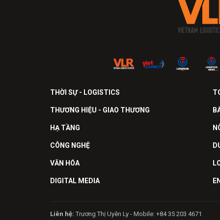
THỜI SỰ - LOGISTICS
T
THƯƠNG HIỆU - GIAO THƯƠNG
B
HẠ TẦNG
N
CÔNG NGHỆ
D
VĂN HÓA
L
DIGITAL MEDIA
E
Liên hệ:
Trương Thị Uyên Ly - Mobile: +84 35 203 4671