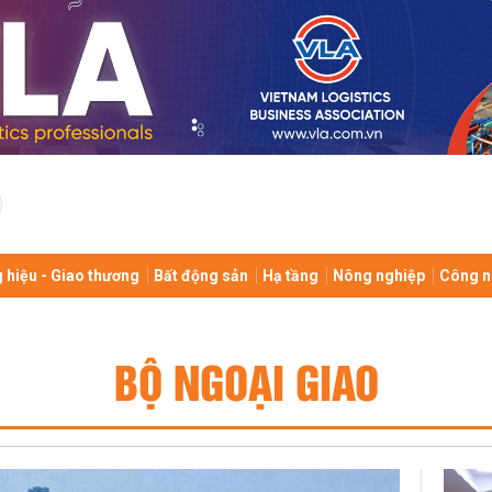
 hiệu - Giao thương
Bất động sản
Hạ tầng
Nông nghiệp
Công n
BỘ NGOẠI GIAO