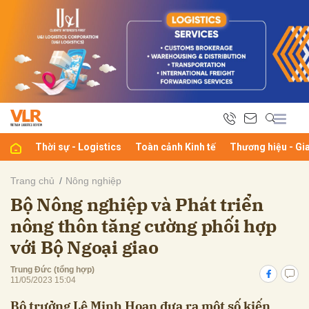
bình luận
Thời sự - Logistics
Toàn cảnh Kinh tế
Thương hiệu - Gi
Trang chủ
Nông nghiệp
Bộ Nông nghiệp và Phát triển
Hủy
G
nông thôn tăng cường phối hợp
với Bộ Ngoại giao
Trung Đức (tổng hợp)
11/05/2023 15:04
Bộ trưởng Lê Minh Hoan đưa ra một số kiến