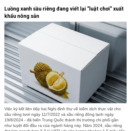
Luồng xanh sầu riêng đang viết lại “luật chơi” xuất
khẩu nông sản
Việc ký kết liên tiếp hai Nghị định thư về kiểm dịch thực vật cho
sầu riêng tươi ngày 11/7/2022 và sầu riêng đông lạnh ngày
19/8/2024 - đã biến Trung Quốc thành thị trường chi phối gần
như tuyệt đối đầu ra của ngành hàng này. Năm 2024, sầu riêng
đạt kim ngạch hơn 3,3 tỷ USD với sản lượng khoảng 1,5 triệu tấn,