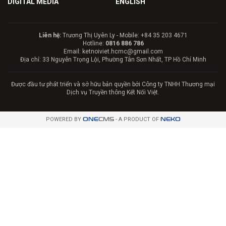
DIGITAL MEDIA
ENGLISH
Liên hệ:
Trương Thị Uyên Ly - Mobile: +84 35 203 4671
Hotline:
0816 886 786
Email: ketnoiviet.hcmc@gmail.com
Địa chỉ: 33 Nguyễn Trọng Lội, Phường Tân Sơn Nhất, TP Hồ Chí Minh
Được đầu tư phát triển và sở hữu bản quyền bởi Công ty TNHH Thương mại
Dịch vụ Truyền thông Kết Nối Việt.
POWERED BY
ONE
CMS
- A PRODUCT OF
NEKO