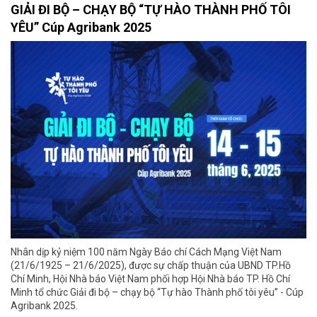
GIẢI ĐI BỘ – CHẠY BỘ “TỰ HÀO THÀNH PHỐ TÔI
YÊU” Cúp Agribank 2025
Nhân dịp kỷ niệm 100 năm Ngày Báo chí Cách Mạng Việt Nam
(21/6/1925 – 21/6/2025), được sự chấp thuận của UBND TP.Hồ
Chí Minh, Hội Nhà báo Việt Nam phối hợp Hội Nhà báo TP. Hồ Chí
Minh tổ chức Giải đi bộ – chạy bộ “Tự hào Thành phố tôi yêu” - Cúp
Agribank 2025.