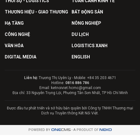
THỜI SỰ - LOGISTICS
TOÀN CẢNH KINH TẾ
THƯƠNG HIỆU - GIAO THƯƠNG
BẤT ĐỘNG SẢN
HẠ TẦNG
NÔNG NGHIỆP
CÔNG NGHỆ
DU LỊCH
VĂN HÓA
LOGISTICS XANH
DIGITAL MEDIA
ENGLISH
Liên hệ:
Trương Thị Uyên Ly - Mobile: +84 35 203 4671
Hotline:
0816 886 786
Email: ketnoiviet.hcmc@gmail.com
Địa chỉ: 33 Nguyễn Trọng Lội, Phường Tân Sơn Nhất, TP Hồ Chí Minh
Được đầu tư phát triển và sở hữu bản quyền bởi Công ty TNHH Thương mại
Dịch vụ Truyền thông Kết Nối Việt.
POWERED BY
ONE
CMS
- A PRODUCT OF
NEKO