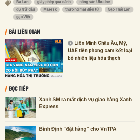
Ba Lan
giấy phép quá cảnh
nông sản Ukraine
dự trữ dầu
Maersk
thương mại điện tử
Gạo Thái Lan
gạo Việt
BÀI LIÊN QUAN
Liên Minh Châu Âu, Mỹ,
UAE tiên phong cam kết loại
bỏ nhiên liệu hóa thạch
ĐỌC TIẾP
Xanh SM ra mắt dịch vụ giao hàng Xanh
Express
Bình Định “đặt hàng” cho VnTPA