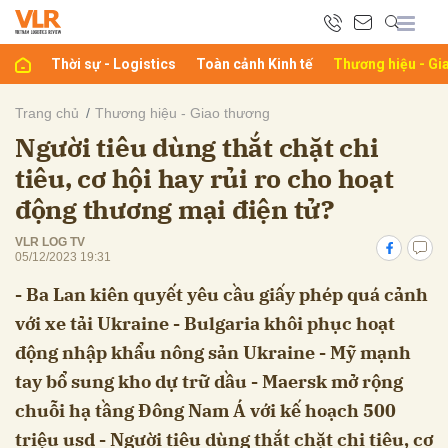
Thời sự - Logistics
Toàn cảnh Kinh tế
Thương hiệu - Gi
bình luận
Trang chủ
Thương hiệu - Giao thương
Người tiêu dùng thắt chặt chi
tiêu, cơ hội hay rủi ro cho hoạt
động thương mại điện tử?
VLR LOG TV
05/12/2023 19:31
- Ba Lan kiên quyết yêu cầu giấy phép quá cảnh
Hủy
G
với xe tải Ukraine - Bulgaria khôi phục hoạt
động nhập khẩu nông sản Ukraine - Mỹ mạnh
tay bổ sung kho dự trữ dầu - Maersk mở rộng
chuỗi hạ tầng Đông Nam Á với kế hoạch 500
triệu usd - Người tiêu dùng thắt chặt chi tiêu, cơ