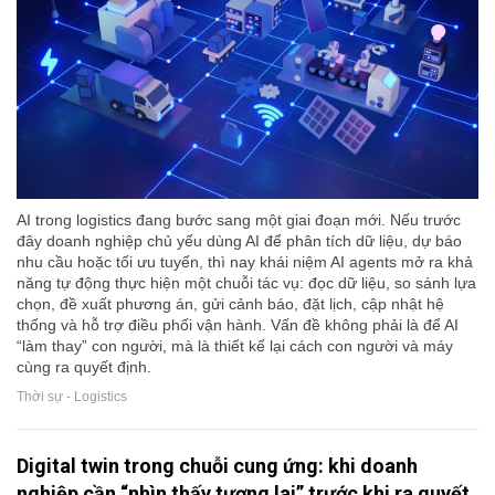
AI trong logistics đang bước sang một giai đoạn mới. Nếu trước
đây doanh nghiệp chủ yếu dùng AI để phân tích dữ liệu, dự báo
nhu cầu hoặc tối ưu tuyến, thì nay khái niệm AI agents mở ra khả
năng tự động thực hiện một chuỗi tác vụ: đọc dữ liệu, so sánh lựa
chọn, đề xuất phương án, gửi cảnh báo, đặt lịch, cập nhật hệ
thống và hỗ trợ điều phối vận hành. Vấn đề không phải là để AI
“làm thay” con người, mà là thiết kế lại cách con người và máy
cùng ra quyết định.
Thời sự - Logistics
Digital twin trong chuỗi cung ứng: khi doanh
nghiệp cần “nhìn thấy tương lai” trước khi ra quyết