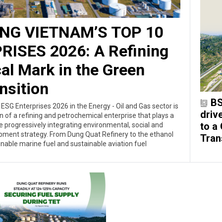
G VIETNAM’S TOP 10
ISES 2026: A Refining
al Mark in the Green
nsition
BS
SG Enterprises 2026 in the Energy - Oil and Gas sector is
driv
 of a refining and petrochemical enterprise that plays a
to a
le progressively integrating environmental, social and
pment strategy. From Dung Quat Refinery to the ethanol
Tran
inable marine fuel and sustainable aviation fuel