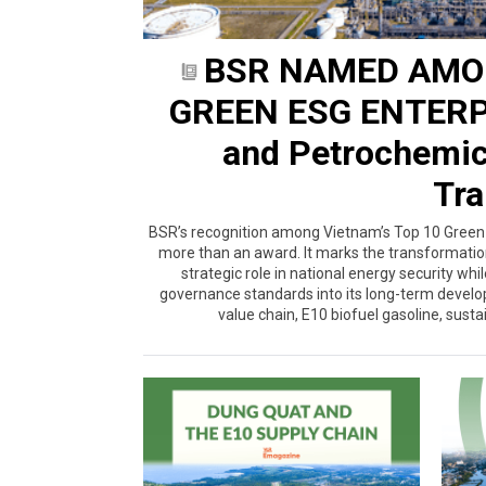
BSR NAMED AMON
GREEN ESG ENTERPR
and Petrochemic
Tra
BSR’s recognition among Vietnam’s Top 10 Green E
more than an award. It marks the transformation
strategic role in national energy security whi
governance standards into its long-term develo
value chain, E10 biofuel gasoline, susta