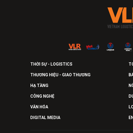
THỜI SỰ - LOGISTICS
T
THƯƠNG HIỆU - GIAO THƯƠNG
B
HẠ TẦNG
N
CÔNG NGHỆ
D
VĂN HÓA
L
DIGITAL MEDIA
E