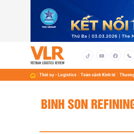
Thời sự - Logistics
Toàn cảnh Kinh tế
Thương
BINH SON REFINI