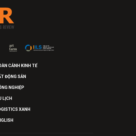
OÀN CẢNH KINH TẾ
ẤT ĐỘNG SẢN
ÔNG NGHIỆP
U LỊCH
OGISTICS XANH
NGLISH