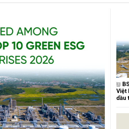
BS
Việt
dầu 