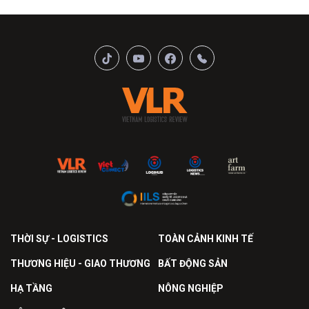
THỜI SỰ - LOGISTICS
TOÀN CẢNH KINH TẾ
THƯƠNG HIỆU - GIAO THƯƠNG
BẤT ĐỘNG SẢN
HẠ TẦNG
NÔNG NGHIỆP