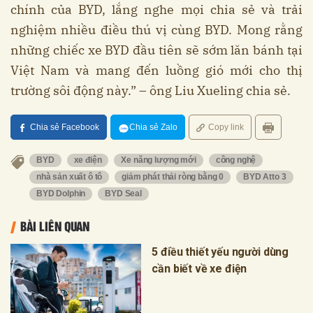
chính của BYD, lắng nghe mọi chia sẻ và trải
nghiệm nhiều điều thú vị cùng BYD. Mong rằng
những chiếc xe BYD đầu tiên sẽ sớm lăn bánh tại
Việt Nam và mang đến luồng gió mới cho thị
trường sôi động này.” – ông Liu Xueling chia sẻ.
Chia sẻ Facebook
Chia sẻ Zalo
Copy link
BYD
xe điện
Xe năng lượng mới
công nghệ
nhà sản xuất ô tô
giảm phát thải ròng bằng 0
BYD Atto 3
BYD Dolphin
BYD Seal
BÀI LIÊN QUAN
5 điều thiết yếu người dùng
cần biết về xe điện