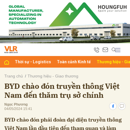
bình luận
Thời sự - Logistics
Toàn cảnh Kinh tế
Thương hiệu - Gi
Trang chủ
Thương hiệu - Giao thương
BYD chào đón truyền thông Việt
Hủy
G
Nam đến thăm trụ sở chính
Ngọc Phương
04/05/2024 15:41
BYD chào đón phái đoàn đại diện truyền thông
Việt Nam lần đầu tiên đến tham quan và làm