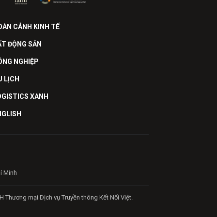
OÀN CẢNH KINH TẾ
ẤT ĐỘNG SẢN
ÔNG NGHIỆP
U LỊCH
OGISTICS XANH
NGLISH
hí Minh
H Thương mại Dịch vụ Truyền thông Kết Nối Việt.