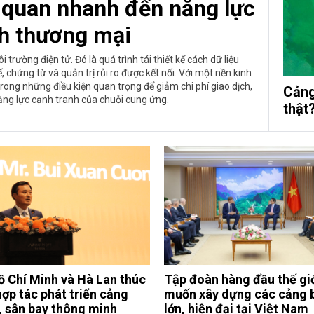
g quan nhanh đến năng lực
nh thương mại
 trường điện tử. Đó là quá trình tái thiết kế cách dữ liệu
 chứng từ và quản trị rủi ro được kết nối. Với một nền kinh
rong những điều kiện quan trọng để giảm chi phí giao dịch,
Cảng
ăng lực cạnh tranh của chuỗi cung ứng.
thật
ồ Chí Minh và Hà Lan thúc
Tập đoàn hàng đầu thế gi
hợp tác phát triển cảng
muốn xây dựng các cảng 
, sân bay thông minh
lớn, hiện đại tại Việt Nam