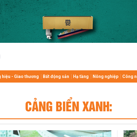
 hiệu - Giao thương
Bất động sản
Hạ tầng
Nông nghiệp
Công n
CẢNG BIỂN XANH: