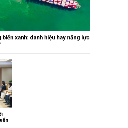
 biển xanh: danh hiệu hay năng lực
?
ới
biển