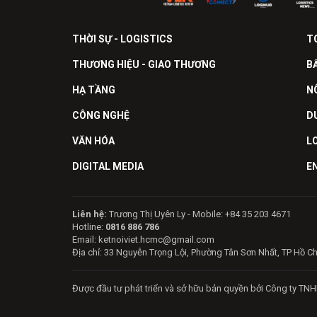
THỜI SỰ - LOGISTICS
T
THƯƠNG HIỆU - GIAO THƯƠNG
B
HẠ TẦNG
N
CÔNG NGHỆ
D
VĂN HÓA
L
DIGITAL MEDIA
E
Liên hệ:
Trương Thị Uyên Ly - Mobile: +84 35 203 4671
Hotline:
0816 886 786
Email: ketnoiviet.hcmc@gmail.com
Địa chỉ: 33 Nguyễn Trọng Lội, Phường Tân Sơn Nhất, TP Hồ C
Được đầu tư phát triển và sở hữu bản quyền bởi Công ty TNH