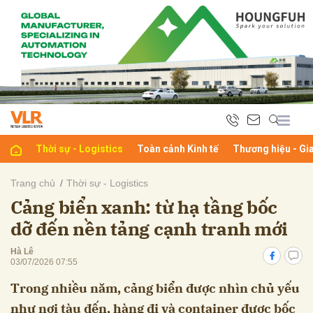
bình luận
Thời sự - Logistics
Toàn cảnh Kinh tế
Thương hiệu - Gi
Trang chủ
Thời sự - Logistics
Cảng biển xanh: từ hạ tầng bốc
Hủy
G
dỡ đến nền tảng cạnh tranh mới
Hà Lê
03/07/2026 07:55
Trong nhiều năm, cảng biển được nhìn chủ yếu
như nơi tàu đến, hàng đi và container được bốc