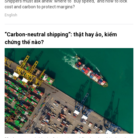
Shippers must ask anew: where to “buy speed,” and how to lock
cost and carbon to protect margins?
English
“Carbon-neutral shipping”: thật hay ảo, kiểm
chứng thế nào?