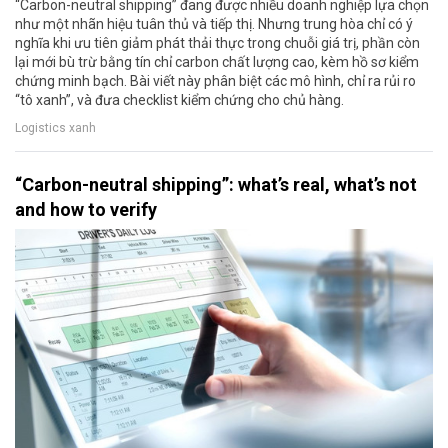
“Carbon-neutral shipping” đang được nhiều doanh nghiệp lựa chọn
như một nhãn hiệu tuân thủ và tiếp thị. Nhưng trung hòa chỉ có ý
nghĩa khi ưu tiên giảm phát thải thực trong chuỗi giá trị, phần còn
lại mới bù trừ bằng tín chỉ carbon chất lượng cao, kèm hồ sơ kiểm
chứng minh bạch. Bài viết này phân biệt các mô hình, chỉ ra rủi ro
“tô xanh”, và đưa checklist kiểm chứng cho chủ hàng.
Logistics xanh
“Carbon-neutral shipping”: what’s real, what’s not
and how to verify