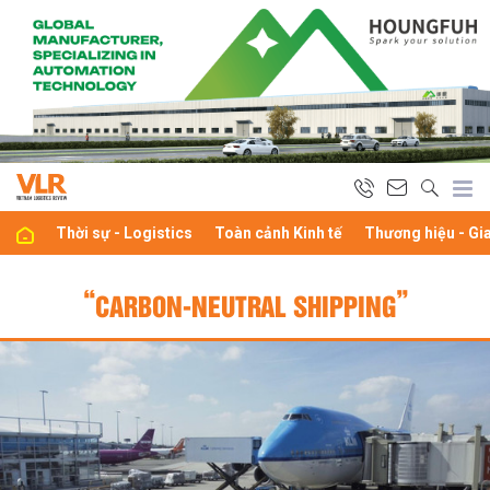
Thời sự - Logistics
Toàn cảnh Kinh tế
Thương hiệu - Gi
“CARBON-NEUTRAL SHIPPING”