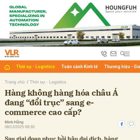
bình luận
Thời sự - Logistics
Toàn cảnh Kinh tế
Thương hiệu - Gi
Trang chủ
Thời sự - Logistics
Hàng không hàng hóa châu Á
Hủy
G
đang “đổi trục” sang e-
commerce cao cấp?
Minh Hằng
08/12/2025 08:30
Sau giai đoạn phục hồi hậu đại dịch, hàng