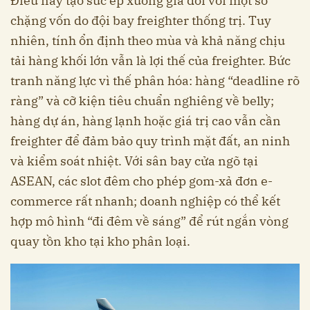
Điều này tạo sức ép xuống giá đối với một số
chặng vốn do đội bay freighter thống trị. Tuy
nhiên, tính ổn định theo mùa và khả năng chịu
tải hàng khối lớn vẫn là lợi thế của freighter. Bức
tranh năng lực vì thế phân hóa: hàng “deadline rõ
ràng” và cỡ kiện tiêu chuẩn nghiêng về belly;
hàng dự án, hàng lạnh hoặc giá trị cao vẫn cần
freighter để đảm bảo quy trình mặt đất, an ninh
và kiểm soát nhiệt. Với sân bay cửa ngõ tại
ASEAN, các slot đêm cho phép gom-xả đơn e-
commerce rất nhanh; doanh nghiệp có thể kết
hợp mô hình “đi đêm về sáng” để rút ngắn vòng
quay tồn kho tại kho phân loại.