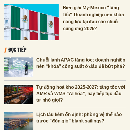
Biên giới Mỹ-Mexico “tăng
tốc”: Doanh nghiệp nên khóa
năng lực tại đâu cho chuỗi
cung ứng 2026?
ĐỌC TIẾP
Chuỗi lạnh APAC tăng tốc: doanh nghiệp
nên “khóa” công suất ở đâu để bứt phá?
Tự động hoá kho 2025-2027: tăng tốc với
AMR và WMS “AI hóa”, hay tiếp tục đầu
tư nhỏ giọt?
Lịch tàu kém ổn định: phòng vệ thế nào
trước “đòn gió” blank sailings?