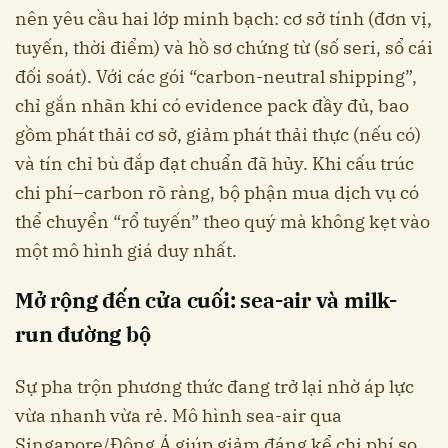
nên yêu cầu hai lớp minh bạch: cơ sở tính (đơn vị,
tuyến, thời điểm) và hồ sơ chứng từ (số seri, sổ cái
đối soát). Với các gói “carbon-neutral shipping”,
chỉ gắn nhãn khi có evidence pack đầy đủ, bao
gồm phát thải cơ sở, giảm phát thải thực (nếu có)
và tín chỉ bù đắp đạt chuẩn đã hủy. Khi cấu trúc
chi phí–carbon rõ ràng, bộ phận mua dịch vụ có
thể chuyển “rổ tuyến” theo quý mà không kẹt vào
một mô hình giá duy nhất.
Mở rộng đến cửa cuối: sea-air và milk-
run đường bộ
Sự pha trộn phương thức đang trở lại nhờ áp lực
vừa nhanh vừa rẻ. Mô hình sea-air qua
Singapore/Đông Á giúp giảm đáng kể chi phí so