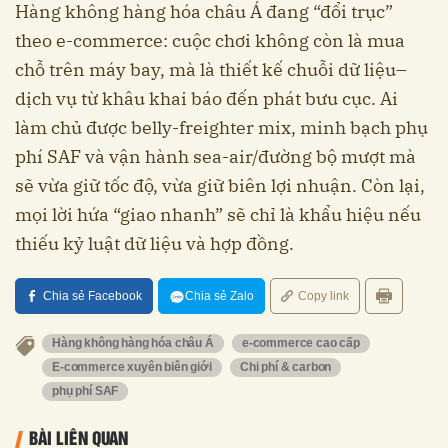
Hàng không hàng hóa châu Á đang “đổi trục”
theo e-commerce: cuộc chơi không còn là mua
chỗ trên máy bay, mà là thiết kế chuỗi dữ liệu–
dịch vụ từ khâu khai báo đến phát bưu cục. Ai
làm chủ được belly-freighter mix, minh bạch phụ
phí SAF và vận hành sea-air/đường bộ mượt mà
sẽ vừa giữ tốc độ, vừa giữ biên lợi nhuận. Còn lại,
mọi lời hứa “giao nhanh” sẽ chỉ là khẩu hiệu nếu
thiếu kỷ luật dữ liệu và hợp đồng.
Chia sẻ Facebook
Chia sẻ Zalo
Copy link
Hàng không hàng hóa châu Á
e-commerce cao cấp
E-commerce xuyên biên giới
Chi phí & carbon
phụ phí SAF
BÀI LIÊN QUAN