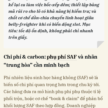
kế lại ca làm việc bốc-xếp đêm; thiết lập bảng
mã rủi ro cho lô có khả năng bị kiểm tra; và
chốt cơ chế dồn-chia chuyến linh hoạt giữa
belly-freighter khi có biến động slot. Mục
tiêu: tốc độ ổn định, không phải chỉ nhanh
trên giấy.
Chi phí & carbon:
phụ phí SAF
và nhãn
“trung hòa” cần minh bạch
Phí nhiên liệu sinh học hàng không (SAF) sẽ là
biến số chi phí quan trọng hơn trong chu kỳ tới.
Các hãng đưa ra mô hình phụ phí phụ thuộc tỉ lệ
phối trộn, hoặc cơ chế “book & claim” để phân bổ
khối lượng SAF theo hợp đồng. Doanh nghiệp