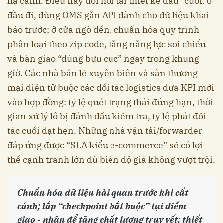
hạ cánh. Điều này đòi hỏi tái thiết kế đầu–cuối: ở
đầu đi, dùng OMS gắn API dành cho dữ liệu khai
báo trước; ở cửa ngõ đến, chuẩn hóa quy trình
phân loại theo zip code, tăng năng lực soi chiếu
và bàn giao “đúng bưu cục” ngay trong khung
giờ. Các nhà bán lẻ xuyên biên và sàn thương
mại điện tử buộc các đối tác logistics đưa KPI mới
vào hợp đồng: tỷ lệ quét trạng thái đúng hạn, thời
gian xử lý lô bị đánh dấu kiểm tra, tỷ lệ phát đối
tác cuối đạt hẹn. Những nhà vận tải/forwarder
đáp ứng được “SLA kiểu e-commerce” sẽ có lợi
thế cạnh tranh lớn dù biên độ giá không vượt trội.
Chuẩn hóa dữ liệu hải quan trước khi cất
cánh; lắp “checkpoint bắt buộc” tại điểm
giao - nhận để tăng chất lượng truy vết; thiết