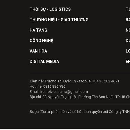
THỜI SỰ - LOGISTICS
T
THƯƠNG HIỆU - GIAO THƯƠNG
B
HẠ TẦNG
N
CÔNG NGHỆ
D
VĂN HÓA
L
DIGITAL MEDIA
E
Liên hệ:
Trương Thị Uyên Ly - Mobile: +84 35 203 4671
Hotline:
0816 886 786
Email: ketnoiviet.hcmc@gmail.com
Địa chỉ: 33 Nguyễn Trọng Lội, Phường Tân Sơn Nhất, TP Hồ C
Được đầu tư phát triển và sở hữu bản quyền bởi Công ty TNH