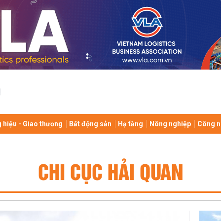
 hiệu - Giao thương
Bất động sản
Hạ tầng
Nông nghiệp
Công n
CHI CỤC HẢI QUAN