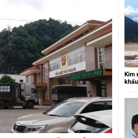
Kim 
khẩu