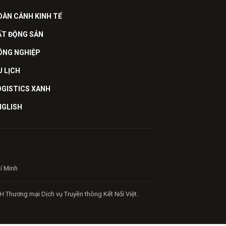
OÀN CẢNH KINH TẾ
ẤT ĐỘNG SẢN
ÔNG NGHIỆP
U LỊCH
OGISTICS XANH
NGLISH
hí Minh
H Thương mại Dịch vụ Truyền thông Kết Nối Việt.