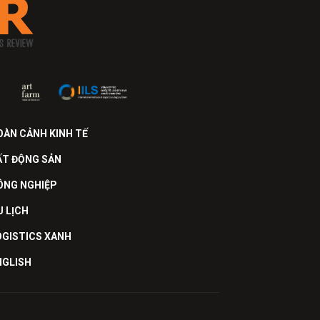
OÀN CẢNH KINH TẾ
ẤT ĐỘNG SẢN
ÔNG NGHIỆP
U LỊCH
OGISTICS XANH
NGLISH