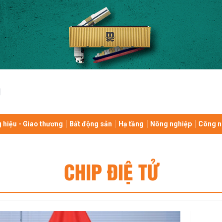
 hiệu - Giao thương
Bất động sản
Hạ tầng
Nông nghiệp
Công n
CHIP ĐIỆ TỬ