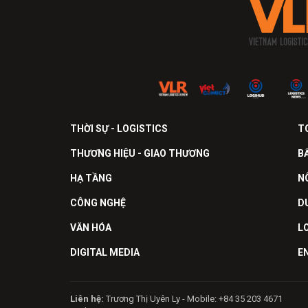
THỜI SỰ - LOGISTICS
T
THƯƠNG HIỆU - GIAO THƯƠNG
B
HẠ TẦNG
N
CÔNG NGHỆ
D
VĂN HÓA
L
DIGITAL MEDIA
E
Liên hệ:
Trương Thị Uyên Ly - Mobile: +84 35 203 4671