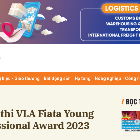
bình luận
 hiệu - Giao thương
Bất động sản
Hạ tầng
Nông nghiệp
Công n
Hủy
G
ĐỌC 
thi VLA Fiata Young
ssional Award 2023