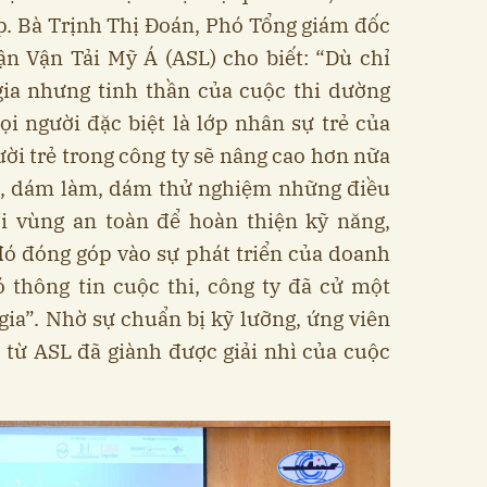
p. Bà Trịnh Thị Đoán, Phó Tổng giám đốc
n Vận Tải Mỹ Á (ASL) cho biết: “Dù chỉ
gia nhưng tinh thần của cuộc thi dường
ọi người đặc biệt là lớp nhân sự trẻ của
ười trẻ trong công ty sẽ nâng cao hơn nữa
ạo, dám làm, dám thử nghiệm những điều
 vùng an toàn để hoàn thiện kỹ năng,
đó đóng góp vào sự phát triển của doanh
ó thông tin cuộc thi, công ty đã cử một
gia”. Nhờ sự chuẩn bị kỹ lưỡng, ứng viên
từ ASL đã giành được giải nhì của cuộc