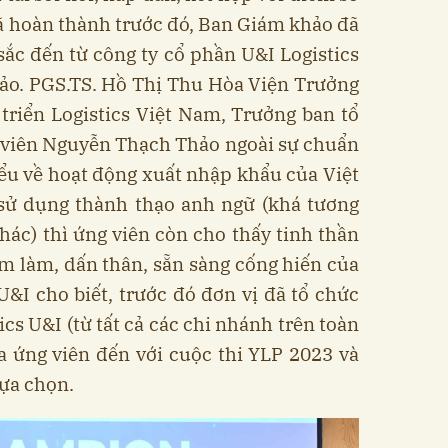
ã hoàn thành trước đó, Ban Giám khảo đã
sắc đến từ công ty cổ phần U&I Logistics
ảo. PGS.TS. Hồ Thị Thu Hòa Viện Trưởng
triển Logistics Việt Nam, Trưởng ban tổ
 viên Nguyễn Thạch Thảo ngoài sự chuẩn
hiểu về hoạt động xuất nhập khẩu của Việt
ử dụng thành thạo anh ngữ (khá tương
khác) thì ứng viên còn cho thấy tinh thần
m làm, dấn thân, sẵn sàng cống hiến của
 U&I cho biết, trước đó đơn vị đã tổ chức
ics U&I (từ tất cả các chi nhánh trên toàn
a ứng viên đến với cuộc thi YLP 2023 và
ựa chọn.