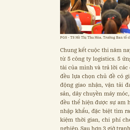
PGS - TS Hồ Thị Thu Hòa, Trưởng Ban tổ chứ
Chung kết cuộc thi năm nay
từ 5 công ty logistics. 5 ứ
tài của mình và trả lời cá
đều lựa chọn chủ đề có giá
động giao nhận, vận tải 
sản, dây chuyền máy móc, 
đều thể hiện được sự am h
nhập khẩu, đặc biệt tìm r
kiệm thời gian, chi phí 
nghiệp. Sau hơn 3 giờ tranh