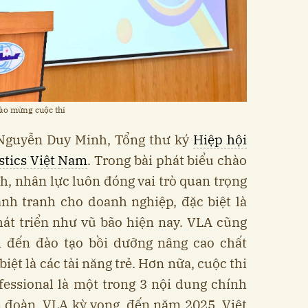
ào mừng cuộc thi
Nguyễn Duy Minh, Tổng thư ký
Hiệp hội
stics Việt Nam
. Trong bài phát biểu chào
 nhân lực luôn đóng vai trò quan trọng
ạnh tranh cho doanh nghiệp, đặc biệt là
hát triển như vũ bão hiện nay. VLA cũng
 đến đào tạo bồi dưỡng nâng cao chất
iệt là các tài năng trẻ. Hơn nữa, cuộc thi
fessional là một trong 3 nội dung chính
n đoàn. VLA kỳ vọng, đến năm 2025, Việt