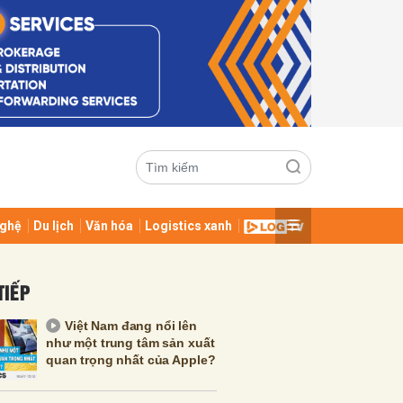
ghệ
Du lịch
Văn hóa
Logistics xanh
ửi
TIẾP
Việt Nam đang nổi lên
như một trung tâm sản xuất
quan trọng nhất của Apple?