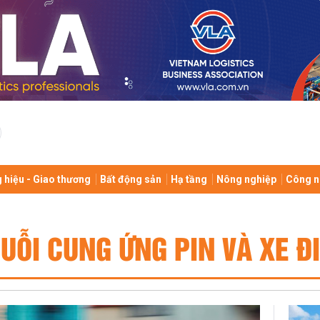
 hiệu - Giao thương
Bất động sản
Hạ tầng
Nông nghiệp
Công n
UỖI CUNG ỨNG PIN VÀ XE Đ