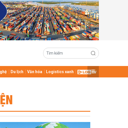
ghệ
Du lịch
Văn hóa
Logistics xanh
IỆN