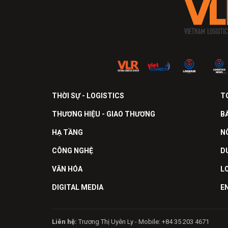
THỜI SỰ - LOGISTICS
T
THƯƠNG HIỆU - GIAO THƯƠNG
B
HẠ TẦNG
N
CÔNG NGHỆ
D
VĂN HÓA
L
DIGITAL MEDIA
E
Liên hệ:
Trương Thị Uyên Ly - Mobile: +84 35 203 4671