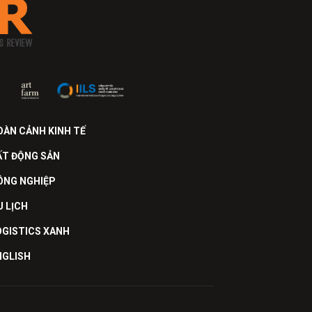
OÀN CẢNH KINH TẾ
ẤT ĐỘNG SẢN
ÔNG NGHIỆP
U LỊCH
OGISTICS XANH
NGLISH