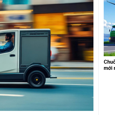
Chuỗ
mới 