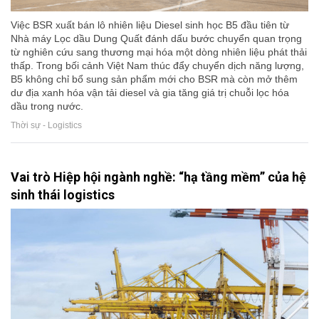
Việc BSR xuất bán lô nhiên liệu Diesel sinh học B5 đầu tiên từ
Nhà máy Lọc dầu Dung Quất đánh dấu bước chuyển quan trọng
từ nghiên cứu sang thương mại hóa một dòng nhiên liệu phát thải
thấp. Trong bối cảnh Việt Nam thúc đẩy chuyển dịch năng lượng,
B5 không chỉ bổ sung sản phẩm mới cho BSR mà còn mở thêm
dư địa xanh hóa vận tải diesel và gia tăng giá trị chuỗi lọc hóa
dầu trong nước.
Thời sự - Logistics
Vai trò Hiệp hội ngành nghề: “hạ tầng mềm” của hệ
sinh thái logistics