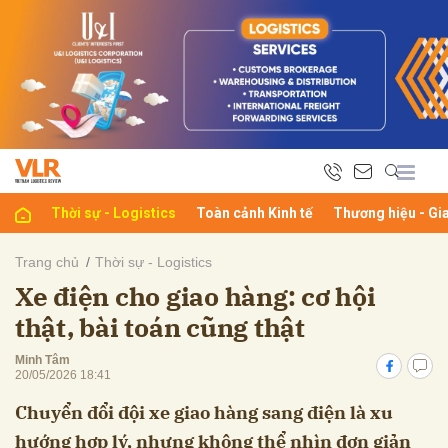
bình luận
Thời sự - Logistics
Toàn cảnh Kinh tế
Thương hiệu - Gi
Trang chủ
Thời sự - Logistics
Xe điện cho giao hàng: cơ hội
Hủy
G
thật, bài toán cũng thật
Minh Tâm
20/05/2026 18:41
Chuyển đổi đội xe giao hàng sang điện là xu
hướng hợp lý, nhưng không thể nhìn đơn giản